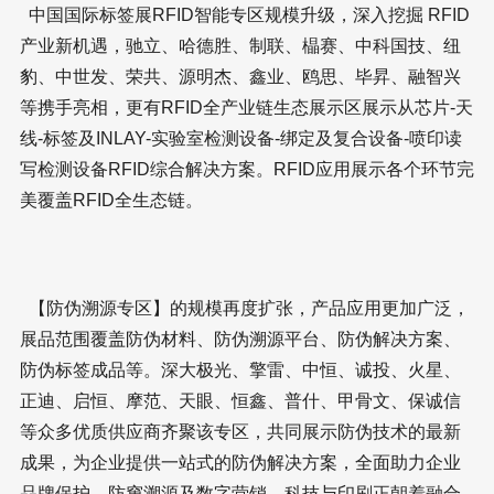
中国国际标签展RFID智能专区规模升级，深入挖掘 RFID
产业新机遇，驰立、哈德胜、制联、橸赛、中科国技、纽
豹、中世发、荣共、源明杰、鑫业、鸥思、毕昇、融智兴
等携手亮相，更有RFID全产业链生态展示区展示从芯片-天
线-标签及INLAY-实验室检测设备-绑定及复合设备-喷印读
写检测设备RFID综合解决方案。RFID应用展示各个环节完
美覆盖RFID全生态链。
【防伪溯源专区】的规模再度扩张，产品应用更加广泛，
展品范围覆盖防伪材料、防伪溯源平台、防伪解决方案、
防伪标签成品等。深大极光、擎雷、中恒、诚投、火星、
正迪、启恒、摩范、天眼、恒鑫、普什、甲骨文、保诚信
等众多优质供应商齐聚该专区，共同展示防伪技术的最新
成果，为企业提供一站式的防伪解决方案，全面助力企业
品牌保护、防窜溯源及数字营销。科技与印刷正朝着融合