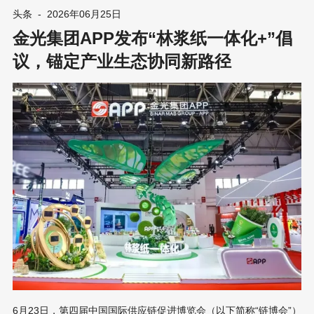
印油墨业务 在传统丝网印刷与柔版窄幅印刷市场上，Nazdar这个
头条
-
2026年06月25日
名字向来代表着极其深厚的技术底蕴。根据两家公司官方达成的资
金光集团APP发布“林浆纸一体化+”倡
产出售与许可协议，Nazdar已经正式吃下了富士胶片在美洲三大核
心区域——美国、加拿大和拉丁美洲的丝网及柔版印刷油墨业务。
议，锚定产业生态协同新路径
这场庞大的资产交割与业务过渡已经在6月24日紧锣密鼓地全面拉
开序幕，整个清算和客户交接工作预计将在7月13日彻底封盘完
成。 对于Nazdar而言，这笔重金投资绝非简单的规模扩张，而是
一场对未来核心利润市场的战略性卡位。Nazdar首席执行官理查德
·鲍尔斯在谈到这笔收购时态度非常强硬且明确，他强调将富士胶片
这几条经典
6月23日，第四届中国国际供应链促进博览会（以下简称“链博会”）