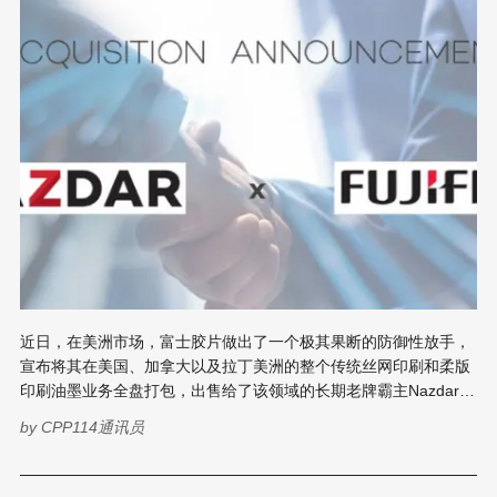
购入，次年更在上海展会上斩获了来自美国的200万元大订单。这
样的开局看似顺风顺水，然而真正的考验还在后头。 2012年，一
位烟包领域的大客户前来试机。看完设备运转后，客户只是摇了摇
头，留下了一句话让整个
近日，在美洲市场，富士胶片做出了一个极其果断的防御性放手，
宣布将其在美国、加拿大以及拉丁美洲的整个传统丝网印刷和柔版
印刷油墨业务全盘打包，出售给了该领域的长期老牌霸主Nazdar。
另外，通过与西班牙瓦楞纸数字印刷巨头巴伯兰的深度秘密合谋，
by
CPP114通讯员
双方成功将单通道数字上光与全新UV油墨技术灌入其Nautilus系
统，以每小时突破4000平方米的工业级产能，直接向传统胶印和模
拟印刷发起了正面宣战。 Nazdar接管富士胶片美洲地区丝印和柔