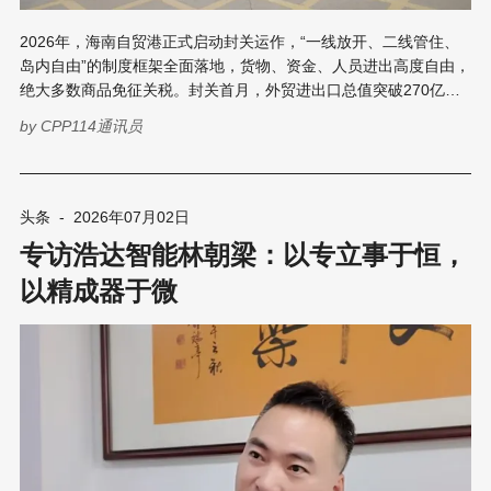
2026年，海南自贸港正式启动封关运作，“一线放开、二线管住、
岛内自由”的制度框架全面落地，货物、资金、人员进出高度自由，
绝大多数商品免征关税。封关首月，外贸进出口总值突破270亿
元，“零关税”政策惠及超万家企业。海南正从“政策高地”走向“市场
by
CPP114通讯员
热土”。 这一变革直接拉动了印刷包装产业的增量需求。离岛免税
购物额度提升至每人每年10万元，直播电商、文旅文创、热带农产
品深加工等产业加速扩张，对定制化、品牌化、绿色化包装的需求
大幅攀升。跨境小单、高频迭代的订单特性，更与数码印刷的柔性
头条
-
2026年07月02日
生产能力天然匹配。 正是基于这一时代背景，华南国际印刷展标签
专访浩达智能林朝梁：以专立事于恒，
展将“印迹·中国行”全国巡回研讨会的首发站设于海口，以“热印自贸
港，掘金新市场”为主题，于7月9日至11日在海口希尔顿酒店成功
以精成器于微
举办。活动旨在打通内地优质印刷包装资源与自贸港市场的双向通
道，帮助企业在高端定制、绿色制造、跨境出海等赛道上率先卡
位。 01 主题演讲 从宏观数据到技术路径的全景扫描 会议伊始，中
贸展-华南国际印刷展标签展负责人周健灵在开篇致辞中阐释了“印
迹·中国行”