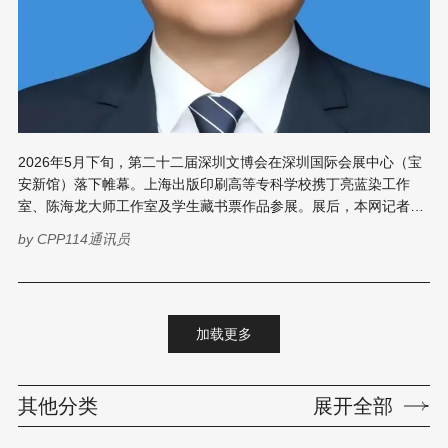
2026年5月下旬，第二十二届深圳文博会在深圳国际会展中心（宝
安新馆）落下帷幕。上海出版印刷高等专科学校携丁亮蓝染工作
室、陈海龙大师工作室及学生藏书票作品参展。展后，本网记者小
C特意对本次上海版专参展的艺术设计系（现刘海粟艺术学院）的
by
CPP114通讯员
现场“总指挥”、院长丁亮进行了独家专访，听他详细解读版专“非遗
+印刷”的实践路径、教学体系与未来规划。 破圈、信心、融合
——非遗活化中的技术派 用三个关键词概括本次参展的核心收获，
丁亮的回答是：“破圈、信心、融合。” 破圈——上海版专的“非遗
加载更多
+印刷”作品首次大规模亮相文博会。此前，出版印刷类非遗多停留
在行业内部交流，公众认知度有限。这次展出的蓝染织物、版画作
品、藏书票，让观众直观感受到印刷不仅仅是工业技术，更是具有
其他分类
展开全部
审美价值的文化载体。 信心——展位的高人气和同行的积极反馈都
验证了团队坚持的“三印”方向。“三印”指的是印刷、印染、印刻。丁