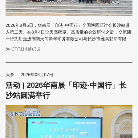
2026年8月5日，华南展「印迹·中国行」全国巡回研讨会长沙站进
入第二天。在8月4日全天高密度、高质量的会议研讨之后，交流团
一行先后走进湖南天闻新华印务有限公司与长沙市雅高彩印有限公
司，深入生产一线实地参观考察，零距离感受长沙作为中国南方书
by
CPP114通讯员
刊印刷基地的产业实力与智能化转型成果。 湖南天闻新华印务有限
公司 ——见证“国家队”的硬核实力 8月5日上午，交流团来到位于望
城区的湖南天闻新华印务有限公司。天闻印务副总经理曾庆云全程
带队接待，对交流团一行的到来表示热烈欢迎，并亲自引导参观了
头条
-
2026年08月07日
企业展厅、印前制版中心、设计校稿中心、轮转车间、海德堡印刷
活动 | 2026华南展「印迹·中国行」长
车间、装订车间以及旗下童书子公司的立体书生产车间等核心生产
区域。 天闻印务始建于1952年，2010年随中南出版传媒集团整体
沙站圆满举行
上市，是一家集书刊印刷、商业印刷、防伪印刷、数码印刷等生产
于一体的大型国有企业。公司现有员工1700余人，厂区总占地面积
380亩，拥有国际一流的印前、印刷、印后生产设备300余台/套。
2023年，天闻印务获评“国家印刷示范企业”；公司先后两次荣获中
国出版政府奖——先进集体奖。2021年实现销售11亿元，产能规模
达到