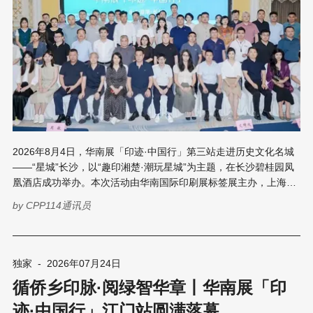
2026年8月4日，华南展「印迹·中国行」第三站走进历史文化名城
——“星城”长沙，以“趣印湘楚·潮玩星城”为主题，在长沙碧桂园凤
凰酒店成功举办。本次活动由华南国际印刷展标签展主办，上海印
搜文化传媒股份有限公司承办，湖南省印刷协会、湖南省包装联合
by
CPP114通讯员
会、长沙市印刷行业协会、广州市出版印刷行业协会联合指导。 本
次活动聚焦文创与数字两大主题，汇聚了行业协会领导、专家学
者、设备供应商及印刷包装企业代表百余人，围绕AI时代包装设
计、Z世代消费趋势、数字印刷技术、AI视觉检测、新媒体获客等
独家
-
2026年07月24日
前沿议题展开深度探讨。 开幕致辞:锚定产业升级新方向 活动伊
循侨乡印脉·阅绿智华章丨华南展「印
始，中贸展－华南印刷展标签展负责人周健灵在致辞中阐述了“印迹
·中国行”的四大内涵——以“印”为核心锚定印包产业发展，以“中国”
迹·中国行」江门站圆满落幕