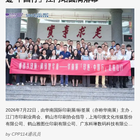
为版图擘画全国产业蓝图，以“行”为路径打通产业互通链路，以“迹”
为价值镌刻行业发展足迹。她表示，长沙站是“印迹·
2026年7月22日，由华南国际印刷展/标签展（亦称华南展）主办，
江门市印刷业商会、鹤山市印刷协会指导，上海印搜文化传媒股份
有限公司、鹤山雅图仕印刷有限公司、广东科琳数码科技有限公司
共同承办的华南展「印迹·中国行」全国参观座谈会江门站在广东江
by
CPP114通讯员
门鹤山举行。 活动以“循侨乡印脉·阅绿智华章”为主题，组织全国印