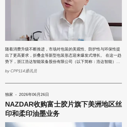
随着消费升级不断推进，市场对包装的美观性、防护性与环保性提
出了更高要求，折叠盒等新型包装形态迎来爆发式增长。 在这一趋
势下，浙江浩达智能装备股份有限公司（以下简称：浩达智能）凭
借十九年如一日的专注，从一间仅350平方米的废弃仓库起步，一
by
CPP114通讯员
步一个脚印，成长为全自动封面机领域的行业标杆。 近日，笔者走
进浩达智能，采访了其销售总监林朝梁先生，近距离了解了浩达智
能的发展历程和企业文化。这家扎根封面机领域十九年的企业，正
以专注的姿态和精益求精的精神书写着属于浩达智能的传说。 01十
独家
-
2026年06月26日
九载深耕，从追赶到领跑 时间回到2007年，浩达智能在温州诞
NAZDAR收购富士胶片旗下美洲地区丝
生。 彼时的国内封面机市场尚处于粗放阶段，精度低、稳定性差是
整个行业的普遍痛点。创业之初，团队在台风天用防水薄膜钉窗
印和柔印油墨业务
户、亲自上阵装机器，就是这样艰苦的条件下，他们仅用半年便推
出了第一台封面机。 产品一经面世，就被广东客户以35万元的价格