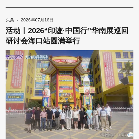
刷包装行业同仁走进鹤山雅图仕印刷有限公司（以下简称雅图仕）
与广东科琳数码科技有限公司（以下简称科琳数码），通过实地参
访与座谈交流，探访标杆企业在绿色智造、数字化转型与合规体系
头条
-
2026年07月16日
建设方面的前沿实践。 第一站：雅图仕 ——探访绿色智造的标杆
活动丨2026“印迹·中国行”华南展巡回
工厂 当日下午，华南展「印迹·中国行」交流团在集合点整队集合
后，首站便前往雅图仕。雅图仕以超规格礼遇接待了参观团一行。
研讨会海口站圆满举行
作为亚洲规模最大的单体印刷工厂之一，雅图仕不仅为此次活动开
放了生产车间，更首度向交流团开放了“侨心向党——雅图仕企业展
厅”，让各位成员得以一睹这家印刷标杆企业的技术底蕴与创新成
果。 参观从雅图仕三期智能工厂的五楼天地盒包装车间开始。步入
车间，首先映入眼帘的是全自动包盒机，由上料、打包、垂直等部
位组成，纸张从输入端进入后，经