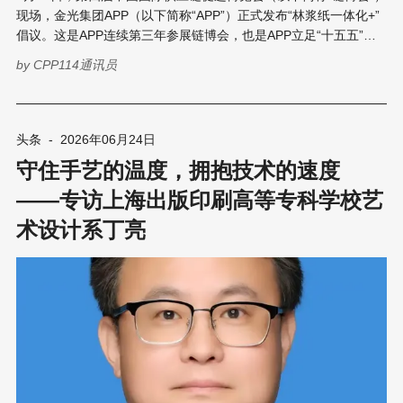
现场，金光集团APP（以下简称“APP”）正式发布“林浆纸一体化+”
倡议。这是APP连续第三年参展链博会，也是APP立足“十五五”开
局之年，对林浆纸产业发展方向的一次系统性回应。 三重驱动力下
by
CPP114通讯员
的战略升级 金光集团APP（中国）副总裁翟京丽在发布会现场介
绍，“林浆纸一体化+”并非对原有模式的替代，而是在APP三十年
“林浆纸一体化”实践基础上的延续与提升。 她将其归结为三重动力
的共同作用： 外生动力方面，产业环境正发生结构性变化。国内
头条
-
2026年06月24日
“十五五”规划明确制造业向智能化、绿色化、融合化转型，产业逻
守住手艺的温度，拥抱技术的速度
辑从“做大规模”转向“做深价值”。国际上，欧盟碳关税调节机制
（CBAM）、欧盟零毁林法案（EUDR）等绿色贸易壁垒密集落
——专访上海出版印刷高等专科学校艺
地，供应链合规要求正从产品层面的合规升级为全链条的可持续硬
术设计系丁亮
约束。 内生动力方面，APP进入中国三十余年，已通过“林浆纸一
体化”解决了原材料安全、产业效率和规模化等基础问题。