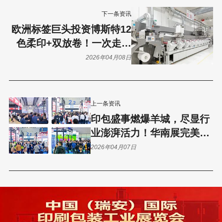
下一条资讯
欧洲标签巨头投资博斯特12
色柔印+双放卷！一次走纸
搞定多层标签！
2026年04月08日
上一条资讯
印包盛事燃爆羊城，尽显行
业澎湃活力！华南展完美收
官，全球客商相约“明年再
2026年04月07日
聚”！