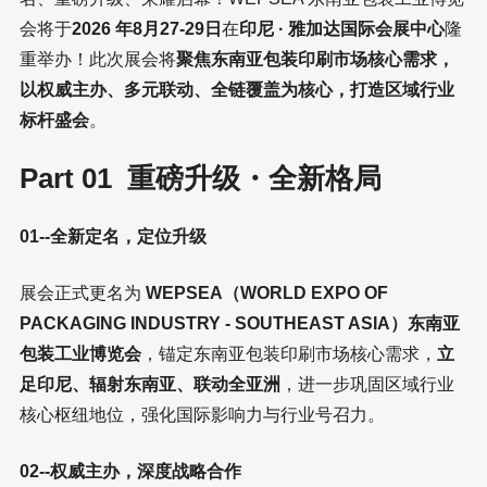
会将于
2026 年8月27-29日
在
印尼 · 雅加达国际会展中心
隆
重举办！此次展会将
聚焦东南亚包装印刷市场核心需求，
以权威主办、多元联动、全链覆盖为核心，打造区域行业
标杆盛会
。
Part 01 重磅升级・全新格局
01--全新定名，定位升级
展会正式更名为
WEPSEA（WORLD EXPO OF
PACKAGING INDUSTRY - SOUTHEAST ASIA）东南亚
包装工业博览会
，锚定东南亚包装印刷市场核心需求，
立
足印尼、辐射东南亚、联动全亚洲
，进一步巩固区域行业
核心枢纽地位，强化国际影响力与行业号召力。
02--权威主办，深度战略合作