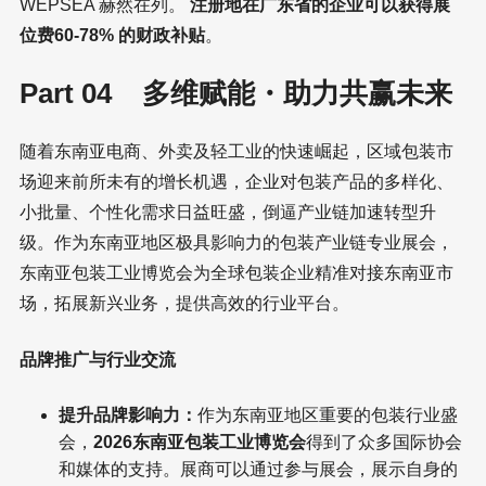
WEPSEA 赫然在列。
注册地在广东省的企业可以获得展
位费60-78% 的财政补贴
。
Part 04 多维赋能・助力共赢未来
随着东南亚电商、外卖及轻工业的快速崛起，区域包装市
场迎来前所未有的增长机遇，企业对包装产品的多样化、
小批量、个性化需求日益旺盛，倒逼产业链加速转型升
级。作为东南亚地区极具影响力的包装产业链专业展会，
东南亚包装工业博览会为全球包装企业精准对接东南亚市
场，拓展新兴业务，提供高效的行业平台。
品牌推广与行业交流
提升品牌影响力：
作为东南亚地区重要的包装行业盛
会，
2026东南亚包装工业博览会
得到了众多国际协会
和媒体的支持。展商可以通过参与展会，展示自身的