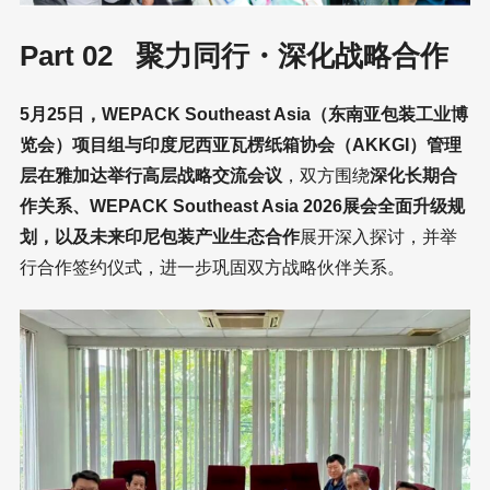
Part 02 聚力同行・深化战略合作
5月25日，WEPACK Southeast Asia（东南亚包装工业博
览会）项目组与印度尼西亚瓦楞纸箱协会（AKKGI）管理
层在雅加达举行高层战略交流会议
，双方围绕
深化长期合
作关系、WEPACK Southeast Asia 2026展会全面升级规
划，以及未来印尼包装产业生态合作
展开深入探讨，并举
行合作签约仪式，进一步巩固双方战略伙伴关系。