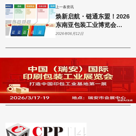
上一条资讯
焕新启航・链通东盟！2026
东南亚包装工业博览会
（WEPSEA）重磅升级
2026年06月12日